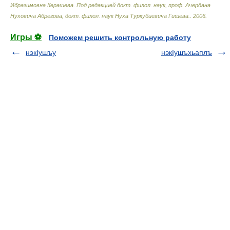
Ибрагимовна Керашева. Под редакцией докт. филол. наук, проф. Ачердана
Нуховича Абрегова, докт. филол. наук Нуха Туркубиевича Гишева.
.
2006
.
Игры ⚽
Поможем решить контрольную работу
нэкIушъу
нэкIушъхьаплъ