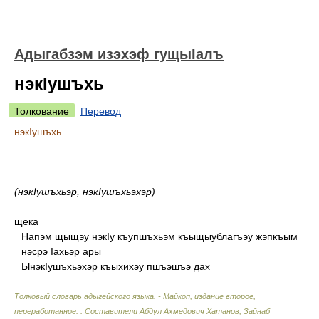
Адыгабзэм изэхэф гущыIалъ
нэкIушъхь
Толкование
Перевод
нэкIушъхь
(нэкIушъхьэр, нэкIушъхьэхэр)
щека
Напэм щыщэу нэкIу къупшъхьэм къыщыублагъэу жэпкъым
нэсрэ Iахьэр ары
ЫнэкIушъхьэхэр къыхихэу пшъэшъэ дах
Толковый словарь адыгейского языка. - Майкоп, издание второе,
переработанное.
.
Составители Абдул Ахмедович Хатанов, Зайнаб